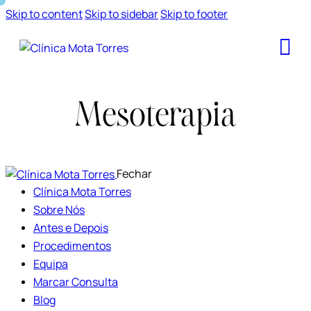
Skip to content
Skip to sidebar
Skip to footer
Mesoterapia
Fechar
Clínica Mota Torres
Sobre Nós
Antes e Depois
Procedimentos
Equipa
Marcar Consulta
Blog