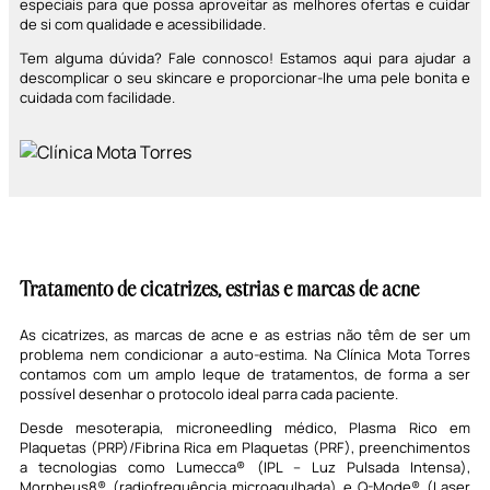
especiais para que possa aproveitar as melhores ofertas e cuidar
de si com qualidade e acessibilidade.
Tem alguma dúvida? Fale connosco! Estamos aqui para ajudar a
descomplicar o seu skincare e proporcionar-lhe uma pele bonita e
cuidada com facilidade.
Tratamento de cicatrizes, estrias e marcas de acne
As cicatrizes, as marcas de acne e as estrias não têm de ser um
problema nem condicionar a
auto-estima
. Na Clínica Mota Torres
contamos com um amplo
leque de tratamentos, de forma a ser
possível desenhar o protocolo ideal parra cada paciente.
Desde mesoterapia,
microne
edling
médico, Plasma Rico em
Plaquetas (PRP)/Fibrina Rica em Plaquetas (PRF),
preenchimentos
a tecnologias como
Lumecca
®
(IPL – Luz Pulsada Intensa),
Morpheus8
®
(radiofrequência
microagulhada
) e
Q-
Mode
®
(Laser