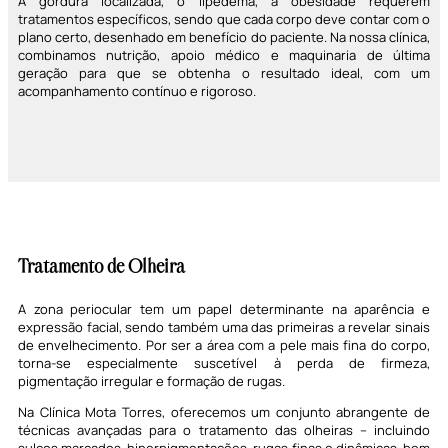
A gordura localizada, o lipedema, a obesidade requerem
tratamentos específicos, sendo que cada corpo deve contar com o
plano certo, desenhado em benefício do paciente. Na nossa clínica,
combinamos nutrição, apoio médico e maquinaria de última
geração para que se obtenha o resultado ideal, com um
acompanhamento contínuo e rigoroso.
Tratamento de Olheira
A zona periocular tem um papel determinante na aparência e
expressão facial, sendo também uma das primeiras a revelar sinais
de envelhecimento. Por ser a área com a pele mais fina do corpo,
torna-se especialmente suscetível à perda de firmeza,
pigmentação irregular e formação de rugas.
Na Clínica Mota Torres, oferecemos um conjunto abrangente de
técnicas avançadas para o tratamento das olheiras – incluindo
sulcos marcados, hiperpigmentações, rugas finas e dinâmicas, bem